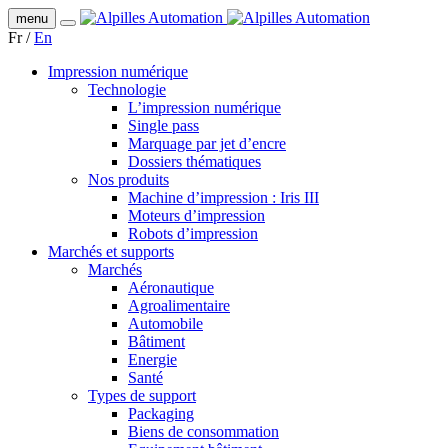
menu
Fr
/
En
Impression numérique
Technologie
L’impression numérique
Single pass
Marquage par jet d’encre
Dossiers thématiques
Nos produits
Machine d’impression : Iris III
Moteurs d’impression
Robots d’impression
Marchés et supports
Marchés
Aéronautique
Agroalimentaire
Automobile
Bâtiment
Energie
Santé
Types de support
Packaging
Biens de consommation